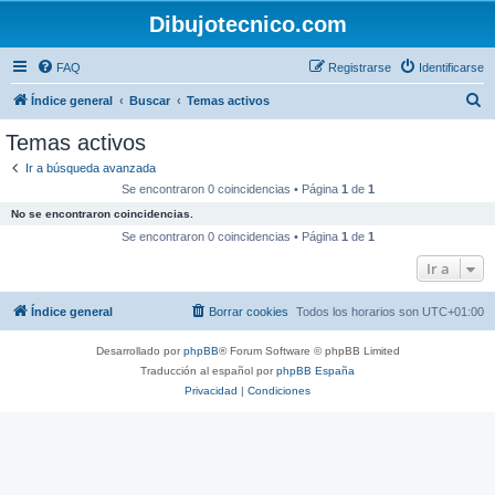
Dibujotecnico.com
FAQ
Registrarse
Identificarse
B
Índice general
Buscar
Temas activos
u
Temas activos
s
Ir a búsqueda avanzada
c
Se encontraron 0 coincidencias • Página
1
de
1
a
No se encontraron coincidencias.
r
Se encontraron 0 coincidencias • Página
1
de
1
Ir a
Índice general
Borrar cookies
Todos los horarios son
UTC+01:00
Desarrollado por
phpBB
® Forum Software © phpBB Limited
Traducción al español por
phpBB España
Privacidad
|
Condiciones