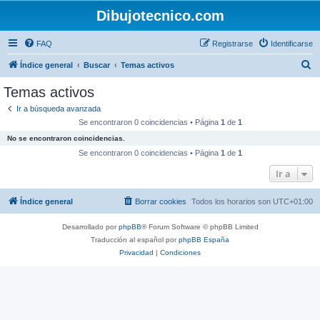
Dibujotecnico.com
FAQ
Registrarse
Identificarse
B
Índice general
Buscar
Temas activos
u
Temas activos
s
Ir a búsqueda avanzada
c
Se encontraron 0 coincidencias • Página
1
de
1
a
No se encontraron coincidencias.
r
Se encontraron 0 coincidencias • Página
1
de
1
Ir a
Índice general
Borrar cookies
Todos los horarios son
UTC+01:00
Desarrollado por
phpBB
® Forum Software © phpBB Limited
Traducción al español por
phpBB España
Privacidad
|
Condiciones