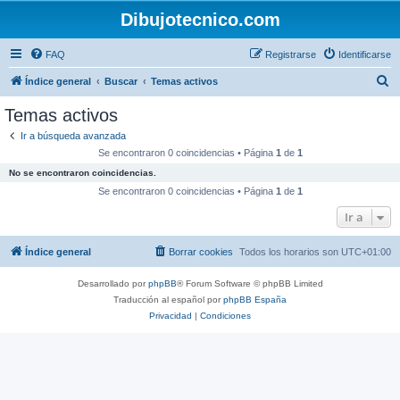
Dibujotecnico.com
FAQ
Registrarse
Identificarse
B
Índice general
Buscar
Temas activos
u
Temas activos
s
Ir a búsqueda avanzada
c
Se encontraron 0 coincidencias • Página
1
de
1
a
No se encontraron coincidencias.
r
Se encontraron 0 coincidencias • Página
1
de
1
Ir a
Índice general
Borrar cookies
Todos los horarios son
UTC+01:00
Desarrollado por
phpBB
® Forum Software © phpBB Limited
Traducción al español por
phpBB España
Privacidad
|
Condiciones