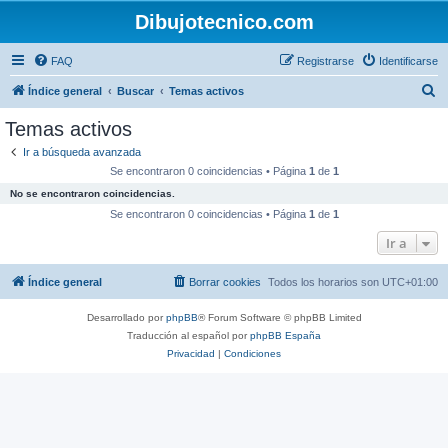
Dibujotecnico.com
FAQ
Registrarse
Identificarse
B
Índice general
Buscar
Temas activos
u
Temas activos
s
Ir a búsqueda avanzada
c
Se encontraron 0 coincidencias • Página
1
de
1
a
No se encontraron coincidencias.
r
Se encontraron 0 coincidencias • Página
1
de
1
Ir a
Índice general
Borrar cookies
Todos los horarios son
UTC+01:00
Desarrollado por
phpBB
® Forum Software © phpBB Limited
Traducción al español por
phpBB España
Privacidad
|
Condiciones