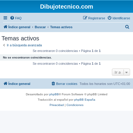
Dibujotecnico.com
FAQ
Registrarse
Identificarse
B
Índice general
Buscar
Temas activos
u
Temas activos
s
Ir a búsqueda avanzada
c
Se encontraron 0 coincidencias • Página
1
de
1
a
No se encontraron coincidencias.
r
Se encontraron 0 coincidencias • Página
1
de
1
Ir a
Índice general
Borrar cookies
Todos los horarios son
UTC+01:00
Desarrollado por
phpBB
® Forum Software © phpBB Limited
Traducción al español por
phpBB España
Privacidad
|
Condiciones