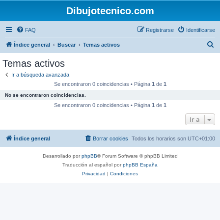
Dibujotecnico.com
FAQ
Registrarse
Identificarse
B
Índice general
Buscar
Temas activos
u
Temas activos
s
Ir a búsqueda avanzada
c
Se encontraron 0 coincidencias • Página
1
de
1
a
No se encontraron coincidencias.
r
Se encontraron 0 coincidencias • Página
1
de
1
Ir a
Índice general
Borrar cookies
Todos los horarios son
UTC+01:00
Desarrollado por
phpBB
® Forum Software © phpBB Limited
Traducción al español por
phpBB España
Privacidad
|
Condiciones