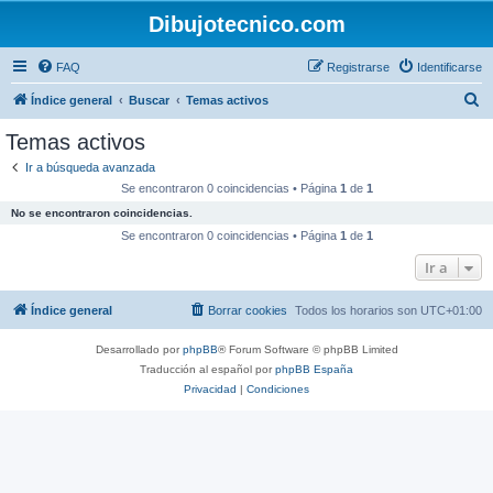
Dibujotecnico.com
FAQ
Registrarse
Identificarse
B
Índice general
Buscar
Temas activos
u
Temas activos
s
Ir a búsqueda avanzada
c
Se encontraron 0 coincidencias • Página
1
de
1
a
No se encontraron coincidencias.
r
Se encontraron 0 coincidencias • Página
1
de
1
Ir a
Índice general
Borrar cookies
Todos los horarios son
UTC+01:00
Desarrollado por
phpBB
® Forum Software © phpBB Limited
Traducción al español por
phpBB España
Privacidad
|
Condiciones