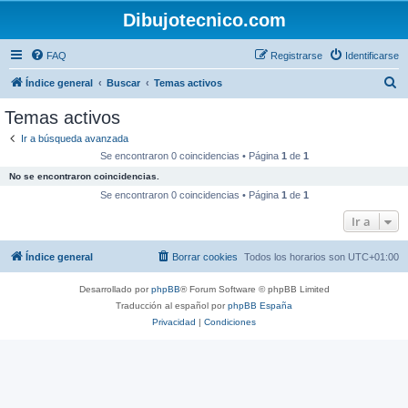
Dibujotecnico.com
FAQ
Registrarse
Identificarse
B
Índice general
Buscar
Temas activos
u
Temas activos
s
Ir a búsqueda avanzada
c
Se encontraron 0 coincidencias • Página
1
de
1
a
No se encontraron coincidencias.
r
Se encontraron 0 coincidencias • Página
1
de
1
Ir a
Índice general
Borrar cookies
Todos los horarios son
UTC+01:00
Desarrollado por
phpBB
® Forum Software © phpBB Limited
Traducción al español por
phpBB España
Privacidad
|
Condiciones