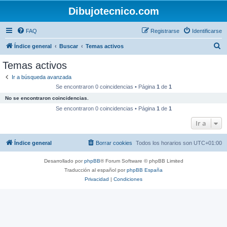
Dibujotecnico.com
FAQ
Registrarse
Identificarse
B
Índice general
Buscar
Temas activos
u
Temas activos
s
Ir a búsqueda avanzada
c
Se encontraron 0 coincidencias • Página
1
de
1
a
No se encontraron coincidencias.
r
Se encontraron 0 coincidencias • Página
1
de
1
Ir a
Índice general
Borrar cookies
Todos los horarios son
UTC+01:00
Desarrollado por
phpBB
® Forum Software © phpBB Limited
Traducción al español por
phpBB España
Privacidad
|
Condiciones