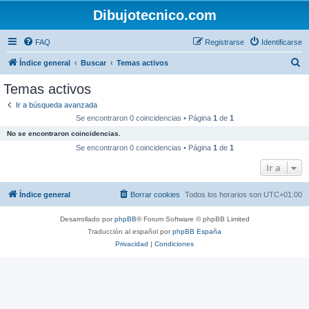
Dibujotecnico.com
FAQ
Registrarse
Identificarse
B
Índice general
Buscar
Temas activos
u
Temas activos
s
Ir a búsqueda avanzada
c
Se encontraron 0 coincidencias • Página
1
de
1
a
No se encontraron coincidencias.
r
Se encontraron 0 coincidencias • Página
1
de
1
Ir a
Índice general
Borrar cookies
Todos los horarios son
UTC+01:00
Desarrollado por
phpBB
® Forum Software © phpBB Limited
Traducción al español por
phpBB España
Privacidad
|
Condiciones