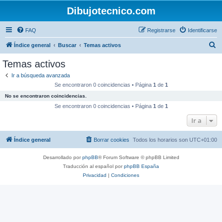
Dibujotecnico.com
FAQ
Registrarse
Identificarse
B
Índice general
Buscar
Temas activos
u
Temas activos
s
Ir a búsqueda avanzada
c
Se encontraron 0 coincidencias • Página
1
de
1
a
No se encontraron coincidencias.
r
Se encontraron 0 coincidencias • Página
1
de
1
Ir a
Índice general
Borrar cookies
Todos los horarios son
UTC+01:00
Desarrollado por
phpBB
® Forum Software © phpBB Limited
Traducción al español por
phpBB España
Privacidad
|
Condiciones