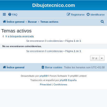
Dibujotecnico.com
FAQ
Registrarse
Identificarse
B
Índice general
Buscar
Temas activos
u
Temas activos
s
Ir a búsqueda avanzada
c
Se encontraron 0 coincidencias • Página
1
de
1
a
No se encontraron coincidencias.
r
Se encontraron 0 coincidencias • Página
1
de
1
Ir a
Índice general
Borrar cookies
Todos los horarios son
UTC+01:00
Desarrollado por
phpBB
® Forum Software © phpBB Limited
Traducción al español por
phpBB España
Privacidad
|
Condiciones