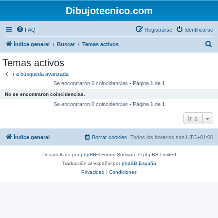
Dibujotecnico.com
FAQ
Registrarse
Identificarse
B
Índice general
Buscar
Temas activos
u
Temas activos
s
Ir a búsqueda avanzada
c
Se encontraron 0 coincidencias • Página
1
de
1
a
No se encontraron coincidencias.
r
Se encontraron 0 coincidencias • Página
1
de
1
Ir a
Índice general
Borrar cookies
Todos los horarios son
UTC+01:00
Desarrollado por
phpBB
® Forum Software © phpBB Limited
Traducción al español por
phpBB España
Privacidad
|
Condiciones