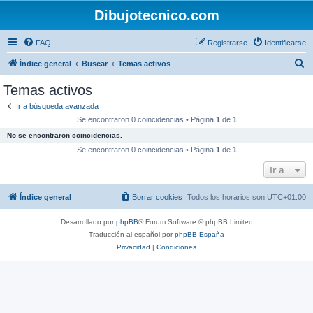
Dibujotecnico.com
FAQ
Registrarse
Identificarse
B
Índice general
Buscar
Temas activos
u
Temas activos
s
Ir a búsqueda avanzada
c
Se encontraron 0 coincidencias • Página
1
de
1
a
No se encontraron coincidencias.
r
Se encontraron 0 coincidencias • Página
1
de
1
Ir a
Índice general
Borrar cookies
Todos los horarios son
UTC+01:00
Desarrollado por
phpBB
® Forum Software © phpBB Limited
Traducción al español por
phpBB España
Privacidad
|
Condiciones