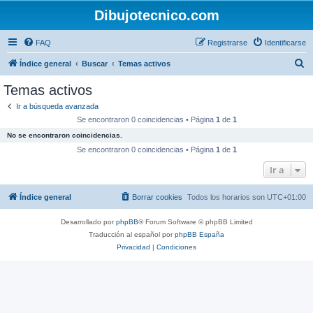
Dibujotecnico.com
FAQ
Registrarse
Identificarse
B
Índice general
Buscar
Temas activos
u
Temas activos
s
Ir a búsqueda avanzada
c
Se encontraron 0 coincidencias • Página
1
de
1
a
No se encontraron coincidencias.
r
Se encontraron 0 coincidencias • Página
1
de
1
Ir a
Índice general
Borrar cookies
Todos los horarios son
UTC+01:00
Desarrollado por
phpBB
® Forum Software © phpBB Limited
Traducción al español por
phpBB España
Privacidad
|
Condiciones