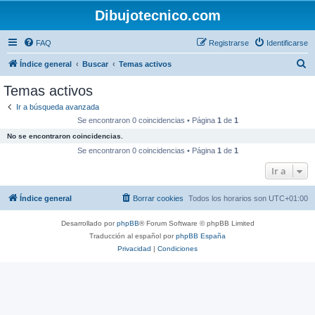
Dibujotecnico.com
FAQ
Registrarse
Identificarse
B
Índice general
Buscar
Temas activos
u
Temas activos
s
Ir a búsqueda avanzada
c
Se encontraron 0 coincidencias • Página
1
de
1
a
No se encontraron coincidencias.
r
Se encontraron 0 coincidencias • Página
1
de
1
Ir a
Índice general
Borrar cookies
Todos los horarios son
UTC+01:00
Desarrollado por
phpBB
® Forum Software © phpBB Limited
Traducción al español por
phpBB España
Privacidad
|
Condiciones