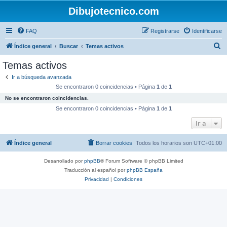
Dibujotecnico.com
FAQ
Registrarse
Identificarse
B
Índice general
Buscar
Temas activos
u
Temas activos
s
Ir a búsqueda avanzada
c
Se encontraron 0 coincidencias • Página
1
de
1
a
No se encontraron coincidencias.
r
Se encontraron 0 coincidencias • Página
1
de
1
Ir a
Índice general
Borrar cookies
Todos los horarios son
UTC+01:00
Desarrollado por
phpBB
® Forum Software © phpBB Limited
Traducción al español por
phpBB España
Privacidad
|
Condiciones