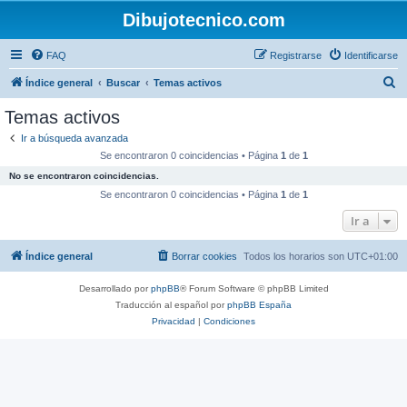
Dibujotecnico.com
FAQ
Registrarse
Identificarse
B
Índice general
Buscar
Temas activos
u
Temas activos
s
Ir a búsqueda avanzada
c
Se encontraron 0 coincidencias • Página
1
de
1
a
No se encontraron coincidencias.
r
Se encontraron 0 coincidencias • Página
1
de
1
Ir a
Índice general
Borrar cookies
Todos los horarios son
UTC+01:00
Desarrollado por
phpBB
® Forum Software © phpBB Limited
Traducción al español por
phpBB España
Privacidad
|
Condiciones