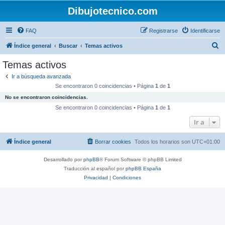
Dibujotecnico.com
FAQ
Registrarse
Identificarse
B
Índice general
Buscar
Temas activos
u
Temas activos
s
Ir a búsqueda avanzada
c
Se encontraron 0 coincidencias • Página
1
de
1
a
No se encontraron coincidencias.
r
Se encontraron 0 coincidencias • Página
1
de
1
Ir a
Índice general
Borrar cookies
Todos los horarios son
UTC+01:00
Desarrollado por
phpBB
® Forum Software © phpBB Limited
Traducción al español por
phpBB España
Privacidad
|
Condiciones