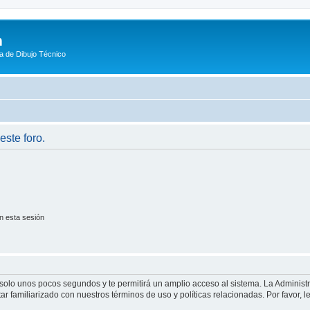
m
a de Dibujo Técnico
este foro.
n esta sesión
á solo unos pocos segundos y te permitirá un amplio acceso al sistema. La Adminis
tar familiarizado con nuestros términos de uso y políticas relacionadas. Por favor, l