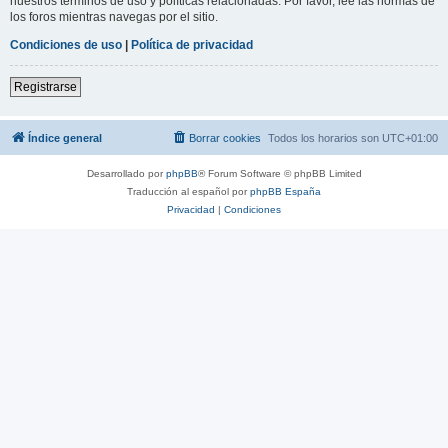
nuestros términos de uso y políticas relacionadas. Por favor, lee las normas de
los foros mientras navegas por el sitio.
Condiciones de uso
|
Política de privacidad
Registrarse
Índice general
Borrar cookies
Todos los horarios son
UTC+01:00
Desarrollado por
phpBB
® Forum Software © phpBB Limited
Traducción al español por
phpBB España
Privacidad
|
Condiciones