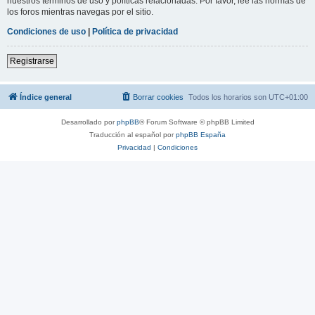
nuestros términos de uso y políticas relacionadas. Por favor, lee las normas de
los foros mientras navegas por el sitio.
Condiciones de uso
|
Política de privacidad
Registrarse
Índice general
Borrar cookies
Todos los horarios son
UTC+01:00
Desarrollado por
phpBB
® Forum Software © phpBB Limited
Traducción al español por
phpBB España
Privacidad
|
Condiciones