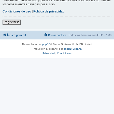
nuestros términos de uso y políticas relacionadas. Por favor, lee las normas de
los foros mientras navegas por el sitio.
Condiciones de uso
|
Política de privacidad
Registrarse
Índice general
Borrar cookies
Todos los horarios son
UTC+01:00
Desarrollado por
phpBB
® Forum Software © phpBB Limited
Traducción al español por
phpBB España
Privacidad
|
Condiciones