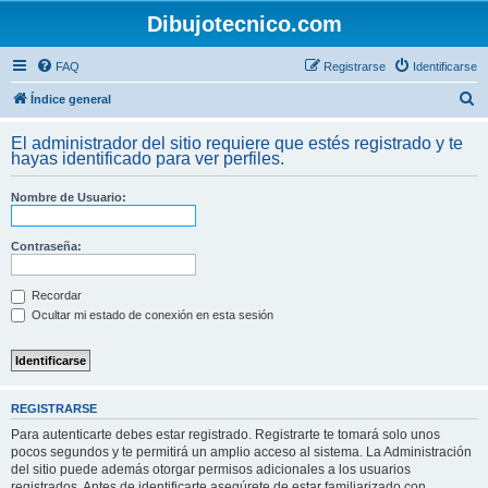
Dibujotecnico.com
FAQ
Registrarse
Identificarse
B
Índice general
u
El administrador del sitio requiere que estés registrado y te
s
hayas identificado para ver perfiles.
c
Nombre de Usuario:
a
r
Contraseña:
Recordar
Ocultar mi estado de conexión en esta sesión
REGISTRARSE
Para autenticarte debes estar registrado. Registrarte te tomará solo unos
pocos segundos y te permitirá un amplio acceso al sistema. La Administración
del sitio puede además otorgar permisos adicionales a los usuarios
registrados. Antes de identificarte asegúrete de estar familiarizado con