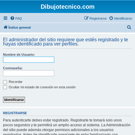
Dibujotecnico.com
FAQ
Registrarse
Identificarse
B
Índice general
u
El administrador del sitio requiere que estés registrado y te
s
hayas identificado para ver perfiles.
c
Nombre de Usuario:
a
r
Contraseña:
Recordar
Ocultar mi estado de conexión en esta sesión
REGISTRARSE
Para autenticarte debes estar registrado. Registrarte te tomará solo unos
pocos segundos y te permitirá un amplio acceso al sistema. La Administración
del sitio puede además otorgar permisos adicionales a los usuarios
registrados. Antes de identificarte asegúrete de estar familiarizado con