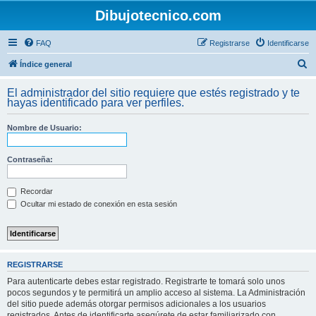
Dibujotecnico.com
FAQ
Registrarse
Identificarse
B
Índice general
u
El administrador del sitio requiere que estés registrado y te
s
hayas identificado para ver perfiles.
c
Nombre de Usuario:
a
r
Contraseña:
Recordar
Ocultar mi estado de conexión en esta sesión
REGISTRARSE
Para autenticarte debes estar registrado. Registrarte te tomará solo unos
pocos segundos y te permitirá un amplio acceso al sistema. La Administración
del sitio puede además otorgar permisos adicionales a los usuarios
registrados. Antes de identificarte asegúrete de estar familiarizado con