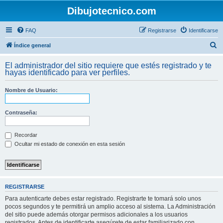
Dibujotecnico.com
FAQ
Registrarse
Identificarse
B
Índice general
u
El administrador del sitio requiere que estés registrado y te
s
hayas identificado para ver perfiles.
c
Nombre de Usuario:
a
r
Contraseña:
Recordar
Ocultar mi estado de conexión en esta sesión
REGISTRARSE
Para autenticarte debes estar registrado. Registrarte te tomará solo unos
pocos segundos y te permitirá un amplio acceso al sistema. La Administración
del sitio puede además otorgar permisos adicionales a los usuarios
registrados. Antes de identificarte asegúrete de estar familiarizado con