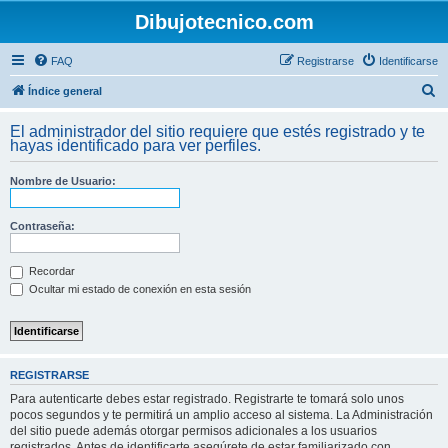
Dibujotecnico.com
FAQ
Registrarse
Identificarse
B
Índice general
u
El administrador del sitio requiere que estés registrado y te
s
hayas identificado para ver perfiles.
c
Nombre de Usuario:
a
r
Contraseña:
Recordar
Ocultar mi estado de conexión en esta sesión
REGISTRARSE
Para autenticarte debes estar registrado. Registrarte te tomará solo unos
pocos segundos y te permitirá un amplio acceso al sistema. La Administración
del sitio puede además otorgar permisos adicionales a los usuarios
registrados. Antes de identificarte asegúrete de estar familiarizado con