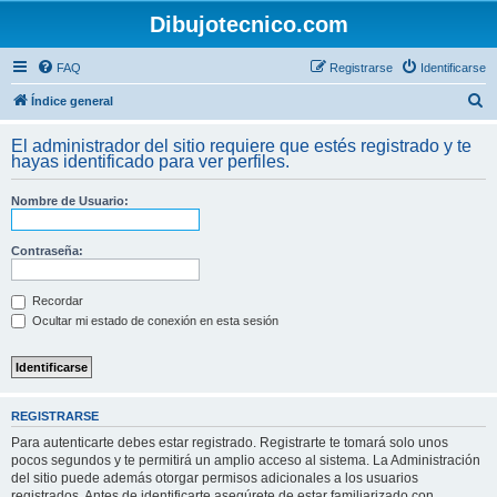
Dibujotecnico.com
FAQ
Registrarse
Identificarse
B
Índice general
u
El administrador del sitio requiere que estés registrado y te
s
hayas identificado para ver perfiles.
c
Nombre de Usuario:
a
r
Contraseña:
Recordar
Ocultar mi estado de conexión en esta sesión
REGISTRARSE
Para autenticarte debes estar registrado. Registrarte te tomará solo unos
pocos segundos y te permitirá un amplio acceso al sistema. La Administración
del sitio puede además otorgar permisos adicionales a los usuarios
registrados. Antes de identificarte asegúrete de estar familiarizado con