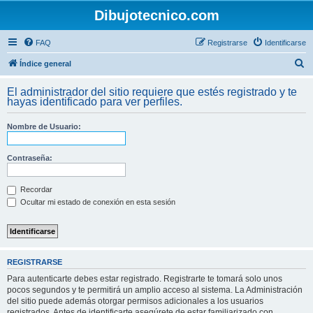
Dibujotecnico.com
FAQ
Registrarse
Identificarse
B
Índice general
u
El administrador del sitio requiere que estés registrado y te
s
hayas identificado para ver perfiles.
c
Nombre de Usuario:
a
r
Contraseña:
Recordar
Ocultar mi estado de conexión en esta sesión
REGISTRARSE
Para autenticarte debes estar registrado. Registrarte te tomará solo unos
pocos segundos y te permitirá un amplio acceso al sistema. La Administración
del sitio puede además otorgar permisos adicionales a los usuarios
registrados. Antes de identificarte asegúrete de estar familiarizado con