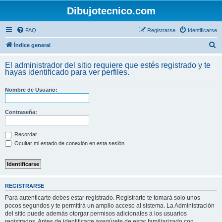
Dibujotecnico.com
FAQ
Registrarse
Identificarse
B
Índice general
u
El administrador del sitio requiere que estés registrado y te
s
hayas identificado para ver perfiles.
c
Nombre de Usuario:
a
r
Contraseña:
Recordar
Ocultar mi estado de conexión en esta sesión
REGISTRARSE
Para autenticarte debes estar registrado. Registrarte te tomará solo unos
pocos segundos y te permitirá un amplio acceso al sistema. La Administración
del sitio puede además otorgar permisos adicionales a los usuarios
registrados. Antes de identificarte asegúrete de estar familiarizado con