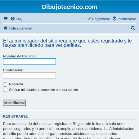
Dibujotecnico.com
FAQ
Registrarse
Identificarse
B
Índice general
u
El administrador del sitio requiere que estés registrado y te
s
hayas identificado para ver perfiles.
c
Nombre de Usuario:
a
r
Contraseña:
Recordar
Ocultar mi estado de conexión en esta sesión
REGISTRARSE
Para autenticarte debes estar registrado. Registrarte te tomará solo unos
pocos segundos y te permitirá un amplio acceso al sistema. La Administración
del sitio puede además otorgar permisos adicionales a los usuarios
registrados. Antes de identificarte asegúrete de estar familiarizado con