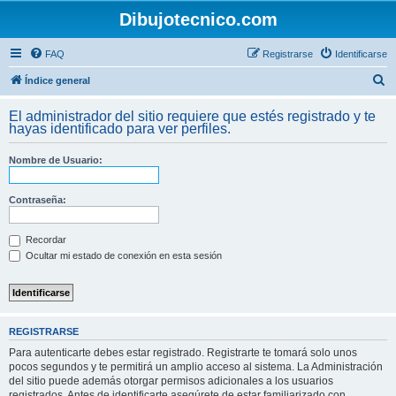
Dibujotecnico.com
FAQ
Registrarse
Identificarse
B
Índice general
u
El administrador del sitio requiere que estés registrado y te
s
hayas identificado para ver perfiles.
c
Nombre de Usuario:
a
r
Contraseña:
Recordar
Ocultar mi estado de conexión en esta sesión
REGISTRARSE
Para autenticarte debes estar registrado. Registrarte te tomará solo unos
pocos segundos y te permitirá un amplio acceso al sistema. La Administración
del sitio puede además otorgar permisos adicionales a los usuarios
registrados. Antes de identificarte asegúrete de estar familiarizado con