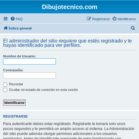
Dibujotecnico.com
FAQ
Registrarse
Identificarse
B
Índice general
u
El administrador del sitio requiere que estés registrado y te
s
hayas identificado para ver perfiles.
c
Nombre de Usuario:
a
r
Contraseña:
Recordar
Ocultar mi estado de conexión en esta sesión
REGISTRARSE
Para autenticarte debes estar registrado. Registrarte te tomará solo unos
pocos segundos y te permitirá un amplio acceso al sistema. La Administración
del sitio puede además otorgar permisos adicionales a los usuarios
registrados. Antes de identificarte asegúrete de estar familiarizado con