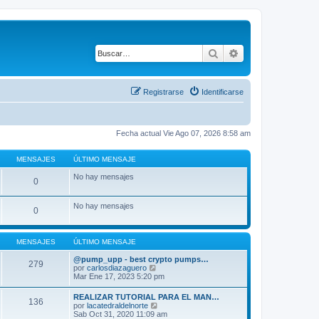
Buscar
Búsqueda avanza
Registrarse
Identificarse
Fecha actual Vie Ago 07, 2026 8:58 am
MENSAJES
ÚLTIMO MENSAJE
No hay mensajes
0
No hay mensajes
0
MENSAJES
ÚLTIMO MENSAJE
@pump_upp - best crypto pumps…
279
V
por
carlosdiazaguero
e
Mar Ene 17, 2023 5:20 pm
r
ú
REALIZAR TUTORIAL PARA EL MAN…
136
l
V
por
lacatedraldelnorte
t
e
Sab Oct 31, 2020 11:09 am
i