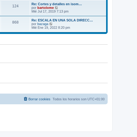
m
ú
e
Re: Cortes y detalles en isom…
o
124
l
V
por
bartolome
m
t
e
Mié Jul 17, 2019 7:13 pm
e
i
r
n
m
ú
s
Re: ESCALA EN UNA SOLA DIRECC…
o
868
l
a
V
por
bazaga
m
t
j
e
Mié Ene 19, 2022 8:20 pm
e
i
e
r
n
m
ú
s
o
l
a
m
t
j
e
i
e
n
m
s
o
a
m
j
e
e
n
s
a
j
e
Borrar cookies
Todos los horarios son
UTC+01:00