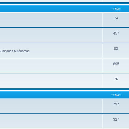
TEMAS
74
457
83
omunidades Autónomas
895
76
TEMAS
797
327