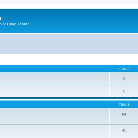
m
a de Dibujo Técnico
TEMAS
0
0
TEMAS
84
41