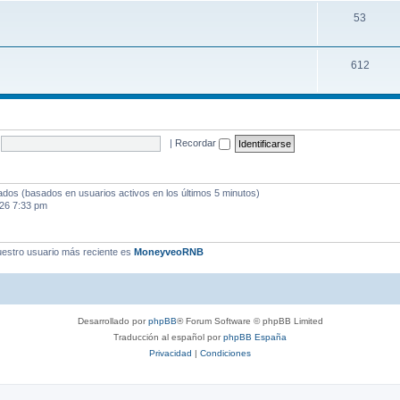
53
612
|
Recordar
tados (basados en usuarios activos en los últimos 5 minutos)
026 7:33 pm
estro usuario más reciente es
MoneyveoRNB
Desarrollado por
phpBB
® Forum Software © phpBB Limited
Traducción al español por
phpBB España
Privacidad
|
Condiciones