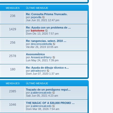
r
m
ú
o
l
MENSAJES
ÚLTIMO MENSAJE
m
t
e
i
Re: Consulta Prisma Truncado.
n
236
m
V
por
pepevilla
s
o
e
Jue Jun 10, 2021 12:47 pm
a
m
r
j
e
ú
e
Re: Ayuda con un problema de …
n
1429
l
V
por
bartolome
s
t
e
Dom Dic 13, 2020 7:57 pm
a
i
r
j
m
ú
e
Re: tangencias. select. 2010 …
o
256
l
V
por
descensodelsella
m
t
e
Vie Abr 26, 2019 10:05 am
e
i
r
n
m
ú
s
Axonométrico
o
2578
l
a
V
por
AreawizardHarry
m
t
j
e
Lun May 24, 2021 7:39 pm
e
i
e
r
n
m
ú
s
Re: Ayuda de dibujo técnico e…
o
180
l
a
V
por
pieradezorci
m
t
j
e
Dom Jun 07, 2020 1:37 am
e
i
e
r
n
m
ú
s
o
l
a
MENSAJES
ÚLTIMO MENSAJE
m
t
j
e
i
e
Trazado de un pentágono regul…
n
2385
m
V
por
jcalderonsalcedo
s
o
e
Sab Jun 05, 2021 4:23 am
a
m
r
j
e
ú
e
THE MAGIC OF A $30,000 PROMO …
n
1046
l
V
por
jcalderonsalcedo
s
t
e
Dom Mar 08, 2026 7:54 am
a
i
r
j