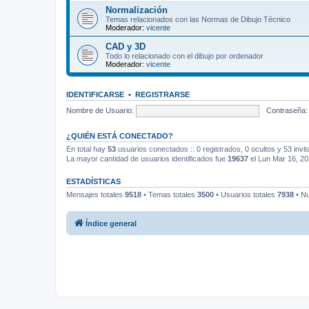
Normalización
Temas relacionados con las Normas de Dibujo Técnico
Moderador:
vicente
CAD y 3D
Todo lo relacionado con el dibujo por ordenador
Moderador:
vicente
IDENTIFICARSE
•
REGISTRARSE
Nombre de Usuario:
Contraseña:
¿QUIÉN ESTÁ CONECTADO?
En total hay
53
usuarios conectados :: 0 registrados, 0 ocultos y 53 invi
La mayor cantidad de usuarios identificados fue
19637
el Lun Mar 16, 2
ESTADÍSTICAS
Mensajes totales
9518
• Temas totales
3500
• Usuarios totales
7938
• Nu
Índice general