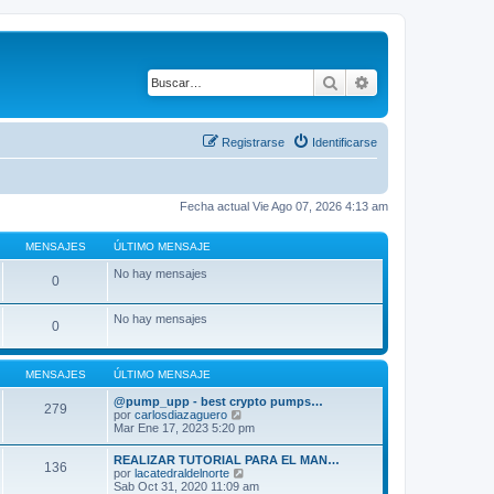
Buscar
Búsqueda avanza
Registrarse
Identificarse
Fecha actual Vie Ago 07, 2026 4:13 am
MENSAJES
ÚLTIMO MENSAJE
No hay mensajes
0
No hay mensajes
0
MENSAJES
ÚLTIMO MENSAJE
@pump_upp - best crypto pumps…
279
V
por
carlosdiazaguero
e
Mar Ene 17, 2023 5:20 pm
r
ú
REALIZAR TUTORIAL PARA EL MAN…
136
l
V
por
lacatedraldelnorte
t
e
Sab Oct 31, 2020 11:09 am
i