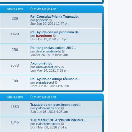
r
m
ú
o
l
MENSAJES
ÚLTIMO MENSAJE
m
t
e
i
Re: Consulta Prisma Truncado.
n
236
m
V
por
pepevilla
s
o
e
Jue Jun 10, 2021 12:47 pm
a
m
r
j
e
ú
e
Re: Ayuda con un problema de …
n
1429
l
V
por
bartolome
s
t
e
Dom Dic 13, 2020 7:57 pm
a
i
r
j
m
ú
e
Re: tangencias. select. 2010 …
o
256
l
V
por
descensodelsella
m
t
e
Vie Abr 26, 2019 10:05 am
e
i
r
n
m
ú
s
Axonométrico
o
2578
l
a
V
por
AreawizardHarry
m
t
j
e
Lun May 24, 2021 7:39 pm
e
i
e
r
n
m
ú
s
Re: Ayuda de dibujo técnico e…
o
180
l
a
V
por
pieradezorci
m
t
j
e
Dom Jun 07, 2020 1:37 am
e
i
e
r
n
m
ú
s
o
l
a
MENSAJES
ÚLTIMO MENSAJE
m
t
j
e
i
e
Trazado de un pentágono regul…
n
2385
m
V
por
jcalderonsalcedo
s
o
e
Sab Jun 05, 2021 4:23 am
a
m
r
j
e
ú
e
THE MAGIC OF A $30,000 PROMO …
n
1046
l
V
por
jcalderonsalcedo
s
t
e
Dom Mar 08, 2026 7:54 am
a
i
r
j