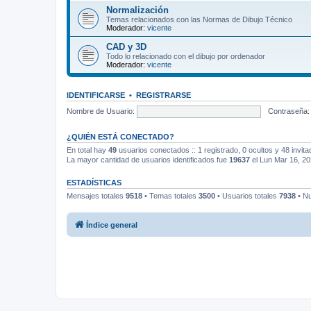
Normalización
Temas relacionados con las Normas de Dibujo Técnico
Moderador:
vicente
CAD y 3D
Todo lo relacionado con el dibujo por ordenador
Moderador:
vicente
IDENTIFICARSE
•
REGISTRARSE
Nombre de Usuario:
Contraseña:
¿QUIÉN ESTÁ CONECTADO?
En total hay
49
usuarios conectados :: 1 registrado, 0 ocultos y 48 invit
La mayor cantidad de usuarios identificados fue
19637
el Lun Mar 16, 2
ESTADÍSTICAS
Mensajes totales
9518
• Temas totales
3500
• Usuarios totales
7938
• Nu
Índice general