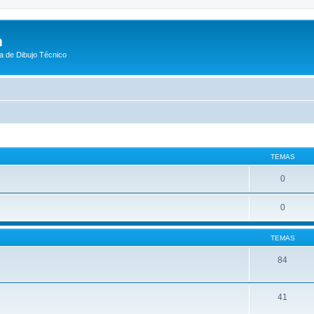
m
a de Dibujo Técnico
TEMAS
0
0
TEMAS
84
41