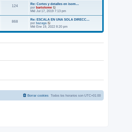
m
ú
e
Re: Cortes y detalles en isom…
o
124
l
V
por
bartolome
m
t
e
Mié Jul 17, 2019 7:13 pm
e
i
r
n
m
ú
s
Re: ESCALA EN UNA SOLA DIRECC…
o
868
l
a
V
por
bazaga
m
t
j
e
Mié Ene 19, 2022 8:20 pm
e
i
e
r
n
m
ú
s
o
l
a
m
t
j
e
i
e
n
m
s
o
a
m
j
e
e
n
s
a
j
e
Borrar cookies
Todos los horarios son
UTC+01:00