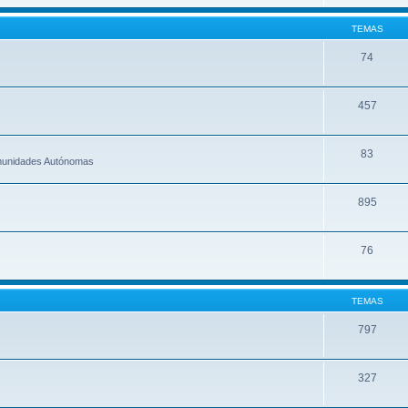
TEMAS
74
457
83
omunidades Autónomas
895
76
TEMAS
797
327