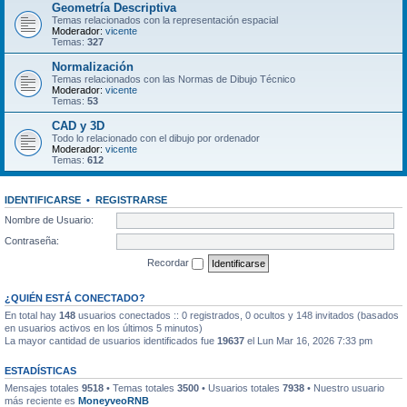
Geometría Descriptiva
Temas relacionados con la representación espacial
Moderador:
vicente
Temas:
327
Normalización
Temas relacionados con las Normas de Dibujo Técnico
Moderador:
vicente
Temas:
53
CAD y 3D
Todo lo relacionado con el dibujo por ordenador
Moderador:
vicente
Temas:
612
IDENTIFICARSE
•
REGISTRARSE
Nombre de Usuario:
Contraseña:
Recordar
¿QUIÉN ESTÁ CONECTADO?
En total hay
148
usuarios conectados :: 0 registrados, 0 ocultos y 148 invitados (basados
en usuarios activos en los últimos 5 minutos)
La mayor cantidad de usuarios identificados fue
19637
el Lun Mar 16, 2026 7:33 pm
ESTADÍSTICAS
Mensajes totales
9518
• Temas totales
3500
• Usuarios totales
7938
• Nuestro usuario
más reciente es
MoneyveoRNB