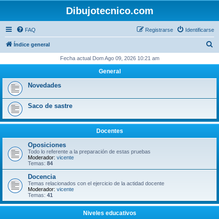
Dibujotecnico.com
FAQ
Registrarse
Identificarse
B
Índice general
u
Fecha actual Dom Ago 09, 2026 10:21 am
s
General
c
Novedades
a
r
Saco de sastre
Docentes
Oposiciones
Todo lo referente a la preparación de estas pruebas
Moderador:
vicente
Temas:
84
Docencia
Temas relacionados con el ejercicio de la actidad docente
Moderador:
vicente
Temas:
41
Niveles educativos