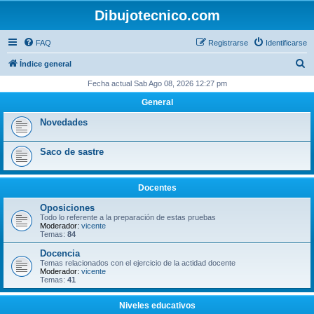
Dibujotecnico.com
FAQ
Registrarse
Identificarse
B
Índice general
u
Fecha actual Sab Ago 08, 2026 12:27 pm
s
General
c
Novedades
a
r
Saco de sastre
Docentes
Oposiciones
Todo lo referente a la preparación de estas pruebas
Moderador:
vicente
Temas:
84
Docencia
Temas relacionados con el ejercicio de la actidad docente
Moderador:
vicente
Temas:
41
Niveles educativos