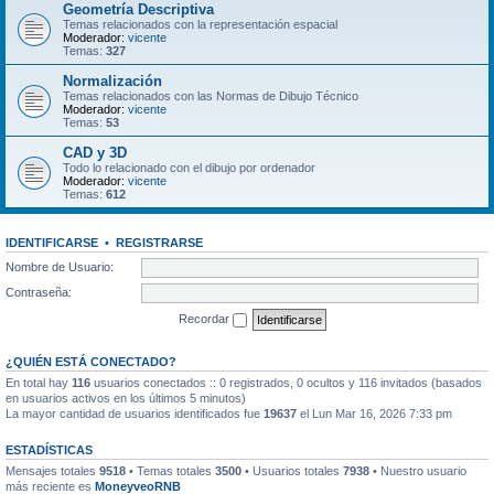
Geometría Descriptiva
Temas relacionados con la representación espacial
Moderador:
vicente
Temas:
327
Normalización
Temas relacionados con las Normas de Dibujo Técnico
Moderador:
vicente
Temas:
53
CAD y 3D
Todo lo relacionado con el dibujo por ordenador
Moderador:
vicente
Temas:
612
IDENTIFICARSE
•
REGISTRARSE
Nombre de Usuario:
Contraseña:
Recordar
¿QUIÉN ESTÁ CONECTADO?
En total hay
116
usuarios conectados :: 0 registrados, 0 ocultos y 116 invitados (basados
en usuarios activos en los últimos 5 minutos)
La mayor cantidad de usuarios identificados fue
19637
el Lun Mar 16, 2026 7:33 pm
ESTADÍSTICAS
Mensajes totales
9518
• Temas totales
3500
• Usuarios totales
7938
• Nuestro usuario
más reciente es
MoneyveoRNB