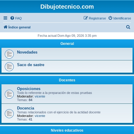
Dibujotecnico.com
FAQ
Registrarse
Identificarse
B
Índice general
u
Fecha actual Dom Ago 09, 2026 3:35 pm
s
General
c
Novedades
a
r
Saco de sastre
Docentes
Oposiciones
Todo lo referente a la preparación de estas pruebas
Moderador:
vicente
Temas:
84
Docencia
Temas relacionados con el ejercicio de la actidad docente
Moderador:
vicente
Temas:
41
Niveles educativos