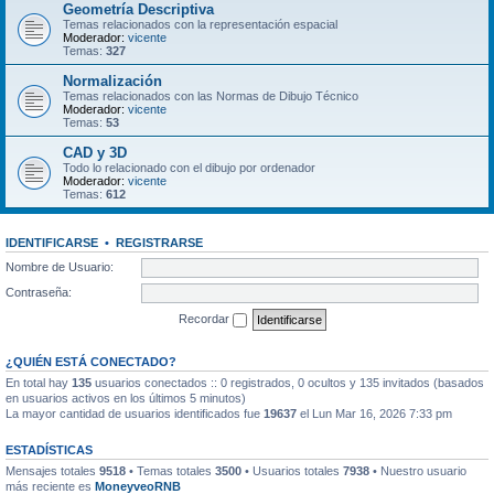
Geometría Descriptiva
Temas relacionados con la representación espacial
Moderador:
vicente
Temas:
327
Normalización
Temas relacionados con las Normas de Dibujo Técnico
Moderador:
vicente
Temas:
53
CAD y 3D
Todo lo relacionado con el dibujo por ordenador
Moderador:
vicente
Temas:
612
IDENTIFICARSE
•
REGISTRARSE
Nombre de Usuario:
Contraseña:
Recordar
¿QUIÉN ESTÁ CONECTADO?
En total hay
135
usuarios conectados :: 0 registrados, 0 ocultos y 135 invitados (basados
en usuarios activos en los últimos 5 minutos)
La mayor cantidad de usuarios identificados fue
19637
el Lun Mar 16, 2026 7:33 pm
ESTADÍSTICAS
Mensajes totales
9518
• Temas totales
3500
• Usuarios totales
7938
• Nuestro usuario
más reciente es
MoneyveoRNB