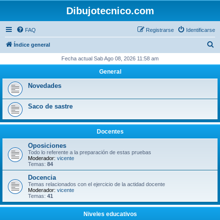
Dibujotecnico.com
FAQ
Registrarse
Identificarse
B
Índice general
u
Fecha actual Sab Ago 08, 2026 11:58 am
s
General
c
Novedades
a
r
Saco de sastre
Docentes
Oposiciones
Todo lo referente a la preparación de estas pruebas
Moderador:
vicente
Temas:
84
Docencia
Temas relacionados con el ejercicio de la actidad docente
Moderador:
vicente
Temas:
41
Niveles educativos