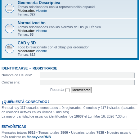
Geometría Descriptiva
Temas relacionados con la representación espacial
Moderador:
vicente
Temas:
327
Normalización
Temas relacionados con las Normas de Dibujo Técnico
Moderador:
vicente
Temas:
53
CAD y 3D
Todo lo relacionado con el dibujo por ordenador
Moderador:
vicente
Temas:
612
IDENTIFICARSE
•
REGISTRARSE
Nombre de Usuario:
Contraseña:
Recordar
¿QUIÉN ESTÁ CONECTADO?
En total hay
117
usuarios conectados :: 0 registrados, 0 ocultos y 117 invitados (basados
en usuarios activos en los últimos 5 minutos)
La mayor cantidad de usuarios identificados fue
19637
el Lun Mar 16, 2026 7:33 pm
ESTADÍSTICAS
Mensajes totales
9518
• Temas totales
3500
• Usuarios totales
7938
• Nuestro usuario
más reciente es
MoneyveoRNB