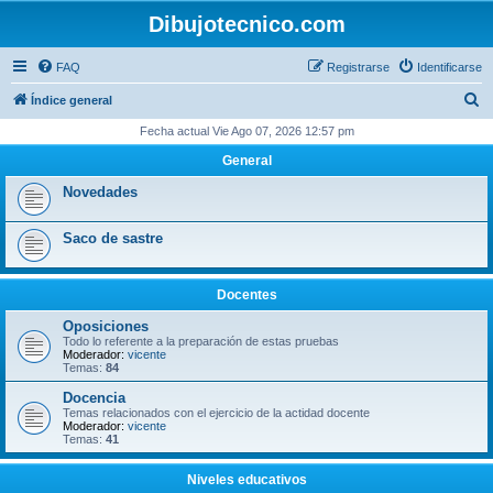
Dibujotecnico.com
FAQ
Registrarse
Identificarse
B
Índice general
u
Fecha actual Vie Ago 07, 2026 12:57 pm
s
General
c
Novedades
a
r
Saco de sastre
Docentes
Oposiciones
Todo lo referente a la preparación de estas pruebas
Moderador:
vicente
Temas:
84
Docencia
Temas relacionados con el ejercicio de la actidad docente
Moderador:
vicente
Temas:
41
Niveles educativos