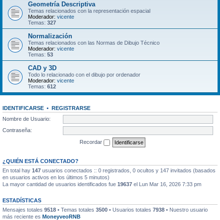
Geometría Descriptiva
Temas relacionados con la representación espacial
Moderador:
vicente
Temas:
327
Normalización
Temas relacionados con las Normas de Dibujo Técnico
Moderador:
vicente
Temas:
53
CAD y 3D
Todo lo relacionado con el dibujo por ordenador
Moderador:
vicente
Temas:
612
IDENTIFICARSE
•
REGISTRARSE
Nombre de Usuario:
Contraseña:
Recordar
¿QUIÉN ESTÁ CONECTADO?
En total hay
147
usuarios conectados :: 0 registrados, 0 ocultos y 147 invitados (basados
en usuarios activos en los últimos 5 minutos)
La mayor cantidad de usuarios identificados fue
19637
el Lun Mar 16, 2026 7:33 pm
ESTADÍSTICAS
Mensajes totales
9518
• Temas totales
3500
• Usuarios totales
7938
• Nuestro usuario
más reciente es
MoneyveoRNB