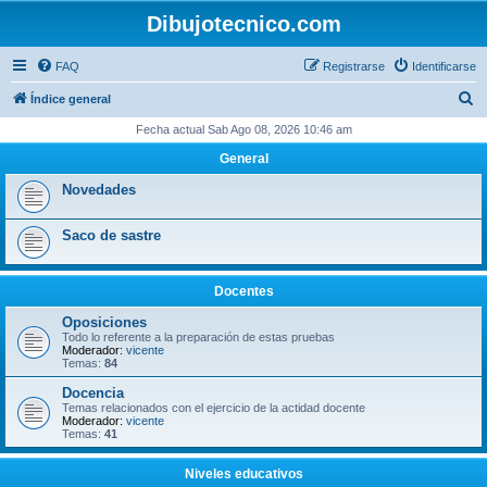
Dibujotecnico.com
FAQ
Registrarse
Identificarse
B
Índice general
u
Fecha actual Sab Ago 08, 2026 10:46 am
s
General
c
Novedades
a
r
Saco de sastre
Docentes
Oposiciones
Todo lo referente a la preparación de estas pruebas
Moderador:
vicente
Temas:
84
Docencia
Temas relacionados con el ejercicio de la actidad docente
Moderador:
vicente
Temas:
41
Niveles educativos