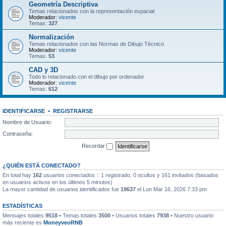
Geometría Descriptiva
Temas relacionados con la representación espacial
Moderador:
vicente
Temas:
327
Normalización
Temas relacionados con las Normas de Dibujo Técnico
Moderador:
vicente
Temas:
53
CAD y 3D
Todo lo relacionado con el dibujo por ordenador
Moderador:
vicente
Temas:
612
IDENTIFICARSE
•
REGISTRARSE
Nombre de Usuario:
Contraseña:
Recordar
¿QUIÉN ESTÁ CONECTADO?
En total hay
162
usuarios conectados :: 1 registrado, 0 ocultos y 161 invitados (basados
en usuarios activos en los últimos 5 minutos)
La mayor cantidad de usuarios identificados fue
19637
el Lun Mar 16, 2026 7:33 pm
ESTADÍSTICAS
Mensajes totales
9518
• Temas totales
3500
• Usuarios totales
7938
• Nuestro usuario
más reciente es
MoneyveoRNB