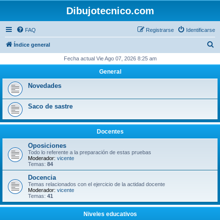
Dibujotecnico.com
FAQ
Registrarse
Identificarse
B
Índice general
u
Fecha actual Vie Ago 07, 2026 8:25 am
s
General
c
Novedades
a
r
Saco de sastre
Docentes
Oposiciones
Todo lo referente a la preparación de estas pruebas
Moderador:
vicente
Temas:
84
Docencia
Temas relacionados con el ejercicio de la actidad docente
Moderador:
vicente
Temas:
41
Niveles educativos