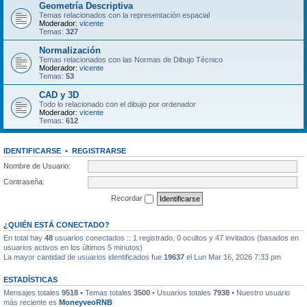
Geometría Descriptiva
Temas relacionados con la representación espacial
Moderador:
vicente
Temas:
327
Normalización
Temas relacionados con las Normas de Dibujo Técnico
Moderador:
vicente
Temas:
53
CAD y 3D
Todo lo relacionado con el dibujo por ordenador
Moderador:
vicente
Temas:
612
IDENTIFICARSE
•
REGISTRARSE
Nombre de Usuario:
Contraseña:
Recordar
¿QUIÉN ESTÁ CONECTADO?
En total hay
48
usuarios conectados :: 1 registrado, 0 ocultos y 47 invitados (basados en
usuarios activos en los últimos 5 minutos)
La mayor cantidad de usuarios identificados fue
19637
el Lun Mar 16, 2026 7:33 pm
ESTADÍSTICAS
Mensajes totales
9518
• Temas totales
3500
• Usuarios totales
7938
• Nuestro usuario
más reciente es
MoneyveoRNB