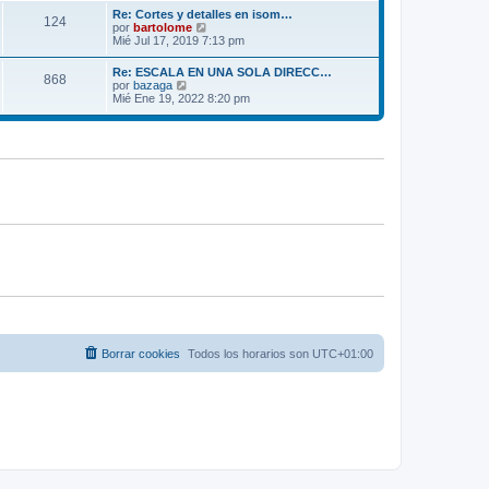
m
ú
e
Re: Cortes y detalles en isom…
o
124
l
V
por
bartolome
m
t
e
Mié Jul 17, 2019 7:13 pm
e
i
r
n
m
ú
s
Re: ESCALA EN UNA SOLA DIRECC…
o
868
l
a
V
por
bazaga
m
t
j
e
Mié Ene 19, 2022 8:20 pm
e
i
e
r
n
m
ú
s
o
l
a
m
t
j
e
i
e
n
m
s
o
a
m
j
e
e
n
s
a
j
e
Borrar cookies
Todos los horarios son
UTC+01:00