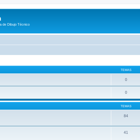
m
a de Dibujo Técnico
TEMAS
0
0
TEMAS
84
41