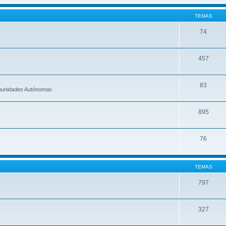
TEMAS
74
457
83
omunidades Autónomas
895
76
TEMAS
797
327