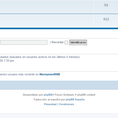
53
612
|
Recordar
vitados (basados en usuarios activos en los últimos 5 minutos)
026 7:33 pm
estro usuario más reciente es
MoneyveoRNB
Desarrollado por
phpBB
® Forum Software © phpBB Limited
Traducción al español por
phpBB España
Privacidad
|
Condiciones