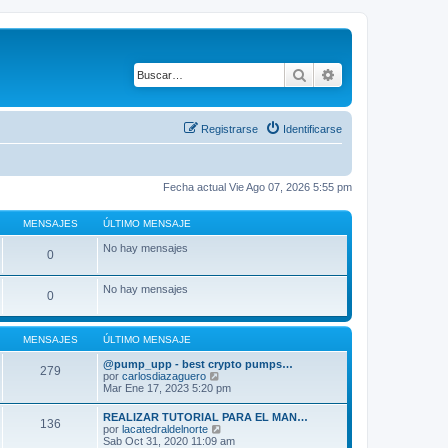
Buscar
Búsqueda avanza
Registrarse
Identificarse
Fecha actual Vie Ago 07, 2026 5:55 pm
MENSAJES
ÚLTIMO MENSAJE
No hay mensajes
0
No hay mensajes
0
MENSAJES
ÚLTIMO MENSAJE
@pump_upp - best crypto pumps…
279
V
por
carlosdiazaguero
e
Mar Ene 17, 2023 5:20 pm
r
ú
REALIZAR TUTORIAL PARA EL MAN…
136
l
V
por
lacatedraldelnorte
t
e
Sab Oct 31, 2020 11:09 am
i