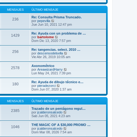
r
m
ú
o
l
MENSAJES
ÚLTIMO MENSAJE
m
t
e
i
Re: Consulta Prisma Truncado.
n
236
m
V
por
pepevilla
s
o
e
Jue Jun 10, 2021 12:47 pm
a
m
r
j
e
ú
e
Re: Ayuda con un problema de …
n
1429
l
V
por
bartolome
s
t
e
Dom Dic 13, 2020 7:57 pm
a
i
r
j
m
ú
e
Re: tangencias. select. 2010 …
o
256
l
V
por
descensodelsella
m
t
e
Vie Abr 26, 2019 10:05 am
e
i
r
n
m
ú
s
Axonométrico
o
2578
l
a
V
por
AreawizardHarry
m
t
j
e
Lun May 24, 2021 7:39 pm
e
i
e
r
n
m
ú
s
Re: Ayuda de dibujo técnico e…
o
180
l
a
V
por
pieradezorci
m
t
j
e
Dom Jun 07, 2020 1:37 am
e
i
e
r
n
m
ú
s
o
l
a
MENSAJES
ÚLTIMO MENSAJE
m
t
j
e
i
e
Trazado de un pentágono regul…
n
2385
m
V
por
jcalderonsalcedo
s
o
e
Sab Jun 05, 2021 4:23 am
a
m
r
j
e
ú
e
THE MAGIC OF A $30,000 PROMO …
n
1046
l
V
por
jcalderonsalcedo
s
t
e
Dom Mar 08, 2026 7:54 am
a
i
r
j