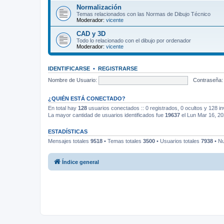
Normalización
Temas relacionados con las Normas de Dibujo Técnico
Moderador:
vicente
CAD y 3D
Todo lo relacionado con el dibujo por ordenador
Moderador:
vicente
IDENTIFICARSE
•
REGISTRARSE
Nombre de Usuario:
Contraseña:
¿QUIÉN ESTÁ CONECTADO?
En total hay
128
usuarios conectados :: 0 registrados, 0 ocultos y 128 in
La mayor cantidad de usuarios identificados fue
19637
el Lun Mar 16, 2
ESTADÍSTICAS
Mensajes totales
9518
• Temas totales
3500
• Usuarios totales
7938
• Nu
Índice general