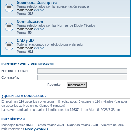
Geometría Descriptiva
Temas relacionados con la representación espacial
Moderador:
vicente
Temas:
327
Normalización
Temas relacionados con las Normas de Dibujo Técnico
Moderador:
vicente
Temas:
53
CAD y 3D
Todo lo relacionado con el dibujo por ordenador
Moderador:
vicente
Temas:
612
IDENTIFICARSE
•
REGISTRARSE
Nombre de Usuario:
Contraseña:
Recordar
¿QUIÉN ESTÁ CONECTADO?
En total hay
110
usuarios conectados :: 0 registrados, 0 ocultos y 110 invitados (basados
en usuarios activos en los últimos 5 minutos)
La mayor cantidad de usuarios identificados fue
19637
el Lun Mar 16, 2026 7:33 pm
ESTADÍSTICAS
Mensajes totales
9518
• Temas totales
3500
• Usuarios totales
7938
• Nuestro usuario
más reciente es
MoneyveoRNB