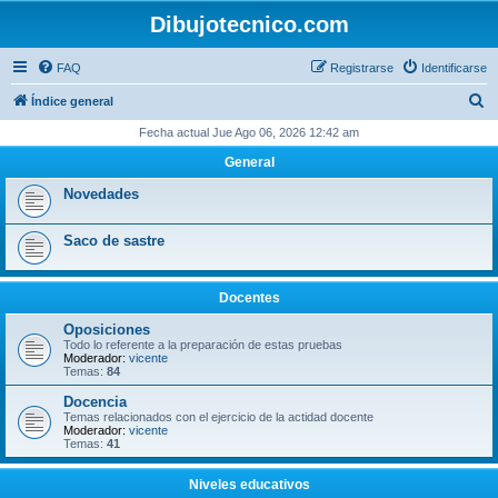
Dibujotecnico.com
FAQ
Registrarse
Identificarse
B
Índice general
u
Fecha actual Jue Ago 06, 2026 12:42 am
s
General
c
Novedades
a
r
Saco de sastre
Docentes
Oposiciones
Todo lo referente a la preparación de estas pruebas
Moderador:
vicente
Temas:
84
Docencia
Temas relacionados con el ejercicio de la actidad docente
Moderador:
vicente
Temas:
41
Niveles educativos