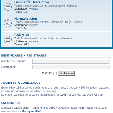
Geometría Descriptiva
Temas relacionados con la representación espacial
Moderador:
vicente
Temas:
327
Normalización
Temas relacionados con las Normas de Dibujo Técnico
Moderador:
vicente
Temas:
53
CAD y 3D
Todo lo relacionado con el dibujo por ordenador
Moderador:
vicente
Temas:
612
IDENTIFICARSE
•
REGISTRARSE
Nombre de Usuario:
Contraseña:
Recordar
¿QUIÉN ESTÁ CONECTADO?
En total hay
158
usuarios conectados :: 1 registrado, 0 ocultos y 157 invitados (basados
en usuarios activos en los últimos 5 minutos)
La mayor cantidad de usuarios identificados fue
19637
el Lun Mar 16, 2026 7:33 pm
ESTADÍSTICAS
Mensajes totales
9518
• Temas totales
3500
• Usuarios totales
7938
• Nuestro usuario
más reciente es
MoneyveoRNB