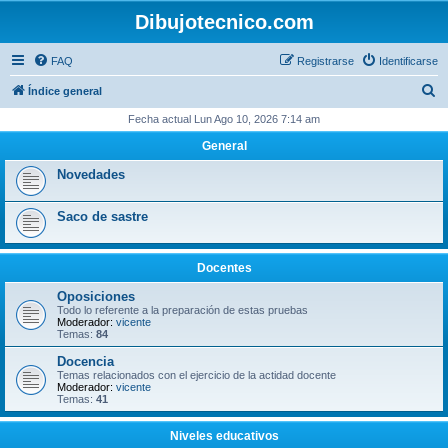
Dibujotecnico.com
FAQ
Registrarse
Identificarse
B
Índice general
u
Fecha actual Lun Ago 10, 2026 7:14 am
s
General
c
Novedades
a
r
Saco de sastre
Docentes
Oposiciones
Todo lo referente a la preparación de estas pruebas
Moderador:
vicente
Temas:
84
Docencia
Temas relacionados con el ejercicio de la actidad docente
Moderador:
vicente
Temas:
41
Niveles educativos