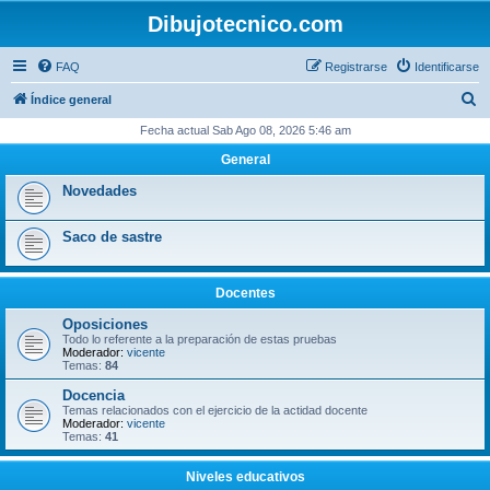
Dibujotecnico.com
FAQ
Registrarse
Identificarse
B
Índice general
u
Fecha actual Sab Ago 08, 2026 5:46 am
s
General
c
Novedades
a
r
Saco de sastre
Docentes
Oposiciones
Todo lo referente a la preparación de estas pruebas
Moderador:
vicente
Temas:
84
Docencia
Temas relacionados con el ejercicio de la actidad docente
Moderador:
vicente
Temas:
41
Niveles educativos