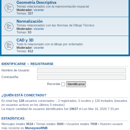
Geometría Descriptiva
Temas relacionados con la representación espacial
Moderador:
vicente
Temas:
327
Normalización
Temas relacionados con las Normas de Dibujo Técnico
Moderador:
vicente
Temas:
53
CAD y 3D
Todo lo relacionado con el dibujo por ordenador
Moderador:
vicente
Temas:
612
IDENTIFICARSE
•
REGISTRARSE
Nombre de Usuario:
Contraseña:
Recordar
¿QUIÉN ESTÁ CONECTADO?
En total hay
128
usuarios conectados :: 2 registrados, 0 ocultos y 126 invitados (basados
en usuarios activos en los últimos 5 minutos)
La mayor cantidad de usuarios identificados fue
19637
el Lun Mar 16, 2026 7:33 pm
ESTADÍSTICAS
Mensajes totales
9518
• Temas totales
3500
• Usuarios totales
7938
• Nuestro usuario
más reciente es
MoneyveoRNB