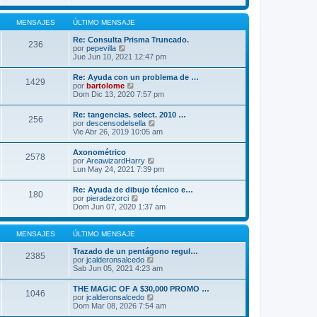
r
m
ú
o
l
MENSAJES
ÚLTIMO MENSAJE
m
t
e
i
Re: Consulta Prisma Truncado.
n
236
m
V
por
pepevilla
s
o
e
Jue Jun 10, 2021 12:47 pm
a
m
r
j
e
ú
e
Re: Ayuda con un problema de …
n
1429
l
V
por
bartolome
s
t
e
Dom Dic 13, 2020 7:57 pm
a
i
r
j
m
ú
e
Re: tangencias. select. 2010 …
o
256
l
V
por
descensodelsella
m
t
e
Vie Abr 26, 2019 10:05 am
e
i
r
n
m
ú
s
Axonométrico
o
2578
l
a
V
por
AreawizardHarry
m
t
j
e
Lun May 24, 2021 7:39 pm
e
i
e
r
n
m
ú
s
Re: Ayuda de dibujo técnico e…
o
180
l
a
V
por
pieradezorci
m
t
j
e
Dom Jun 07, 2020 1:37 am
e
i
e
r
n
m
ú
s
o
l
a
MENSAJES
ÚLTIMO MENSAJE
m
t
j
e
i
e
Trazado de un pentágono regul…
n
2385
m
V
por
jcalderonsalcedo
s
o
e
Sab Jun 05, 2021 4:23 am
a
m
r
j
e
ú
e
THE MAGIC OF A $30,000 PROMO …
n
1046
l
V
por
jcalderonsalcedo
s
t
e
Dom Mar 08, 2026 7:54 am
a
i
r
j