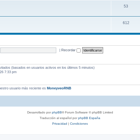
53
612
|
Recordar
vitados (basados en usuarios activos en los últimos 5 minutos)
026 7:33 pm
estro usuario más reciente es
MoneyveoRNB
Desarrollado por
phpBB
® Forum Software © phpBB Limited
Traducción al español por
phpBB España
Privacidad
|
Condiciones