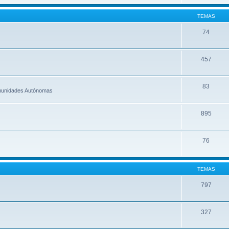
TEMAS
74
457
83
omunidades Autónomas
895
76
TEMAS
797
327