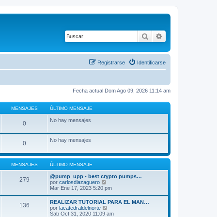
Buscar
Búsqueda avanza
Registrarse
Identificarse
Fecha actual Dom Ago 09, 2026 11:14 am
MENSAJES
ÚLTIMO MENSAJE
No hay mensajes
0
No hay mensajes
0
MENSAJES
ÚLTIMO MENSAJE
@pump_upp - best crypto pumps…
279
V
por
carlosdiazaguero
e
Mar Ene 17, 2023 5:20 pm
r
ú
REALIZAR TUTORIAL PARA EL MAN…
136
l
V
por
lacatedraldelnorte
t
e
Sab Oct 31, 2020 11:09 am
i