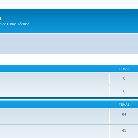
m
a de Dibujo Técnico
TEMAS
0
0
TEMAS
84
41