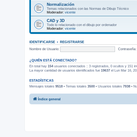
Normalización
Temas relacionados con las Normas de Dibujo Técnico
Moderador:
vicente
CAD y 3D
Todo lo relacionado con el dibujo por ordenador
Moderador:
vicente
IDENTIFICARSE
•
REGISTRARSE
Nombre de Usuario:
Contraseña:
¿QUIÉN ESTÁ CONECTADO?
En total hay
154
usuarios conectados :: 3 registrados, 0 ocultos y 151 in
La mayor cantidad de usuarios identificados fue
19637
el Lun Mar 16, 2
ESTADÍSTICAS
Mensajes totales
9518
• Temas totales
3500
• Usuarios totales
7938
• Nu
Índice general