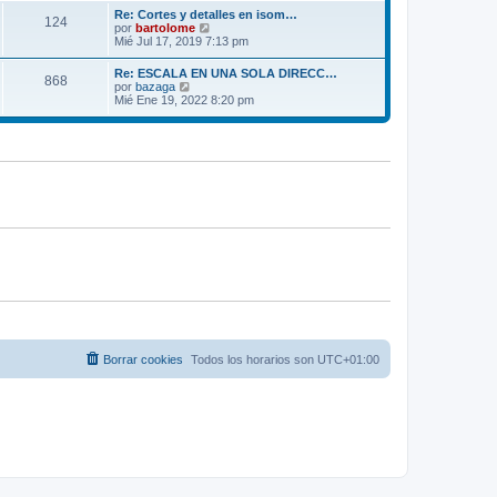
m
ú
e
Re: Cortes y detalles en isom…
o
124
l
V
por
bartolome
m
t
e
Mié Jul 17, 2019 7:13 pm
e
i
r
n
m
ú
s
Re: ESCALA EN UNA SOLA DIRECC…
o
868
l
a
V
por
bazaga
m
t
j
e
Mié Ene 19, 2022 8:20 pm
e
i
e
r
n
m
ú
s
o
l
a
m
t
j
e
i
e
n
m
s
o
a
m
j
e
e
n
s
a
j
e
Borrar cookies
Todos los horarios son
UTC+01:00