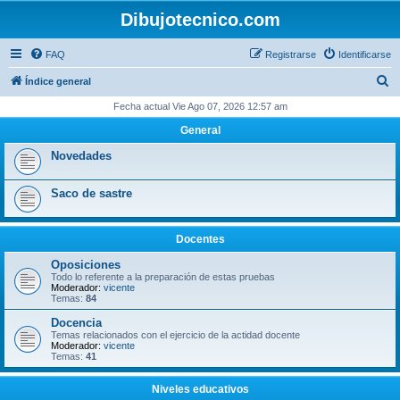
Dibujotecnico.com
FAQ
Registrarse
Identificarse
B
Índice general
u
Fecha actual Vie Ago 07, 2026 12:57 am
s
General
c
Novedades
a
r
Saco de sastre
Docentes
Oposiciones
Todo lo referente a la preparación de estas pruebas
Moderador:
vicente
Temas:
84
Docencia
Temas relacionados con el ejercicio de la actidad docente
Moderador:
vicente
Temas:
41
Niveles educativos