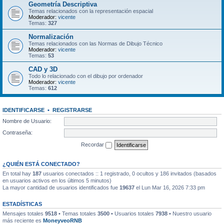
Geometría Descriptiva
Temas relacionados con la representación espacial
Moderador:
vicente
Temas:
327
Normalización
Temas relacionados con las Normas de Dibujo Técnico
Moderador:
vicente
Temas:
53
CAD y 3D
Todo lo relacionado con el dibujo por ordenador
Moderador:
vicente
Temas:
612
IDENTIFICARSE
•
REGISTRARSE
Nombre de Usuario:
Contraseña:
Recordar
¿QUIÉN ESTÁ CONECTADO?
En total hay
187
usuarios conectados :: 1 registrado, 0 ocultos y 186 invitados (basados
en usuarios activos en los últimos 5 minutos)
La mayor cantidad de usuarios identificados fue
19637
el Lun Mar 16, 2026 7:33 pm
ESTADÍSTICAS
Mensajes totales
9518
• Temas totales
3500
• Usuarios totales
7938
• Nuestro usuario
más reciente es
MoneyveoRNB