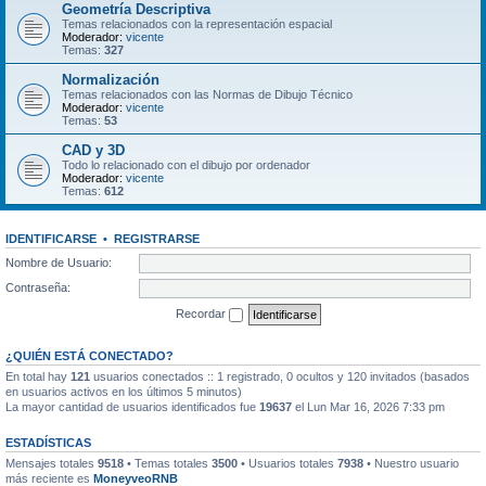
Geometría Descriptiva
Temas relacionados con la representación espacial
Moderador:
vicente
Temas:
327
Normalización
Temas relacionados con las Normas de Dibujo Técnico
Moderador:
vicente
Temas:
53
CAD y 3D
Todo lo relacionado con el dibujo por ordenador
Moderador:
vicente
Temas:
612
IDENTIFICARSE
•
REGISTRARSE
Nombre de Usuario:
Contraseña:
Recordar
¿QUIÉN ESTÁ CONECTADO?
En total hay
121
usuarios conectados :: 1 registrado, 0 ocultos y 120 invitados (basados
en usuarios activos en los últimos 5 minutos)
La mayor cantidad de usuarios identificados fue
19637
el Lun Mar 16, 2026 7:33 pm
ESTADÍSTICAS
Mensajes totales
9518
• Temas totales
3500
• Usuarios totales
7938
• Nuestro usuario
más reciente es
MoneyveoRNB