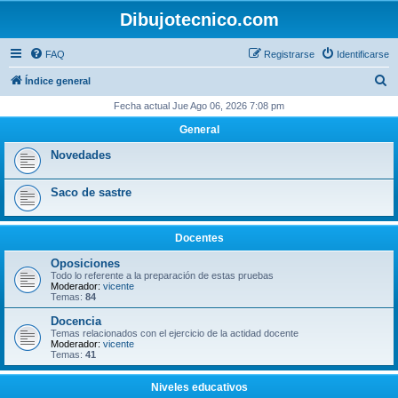
Dibujotecnico.com
FAQ
Registrarse
Identificarse
B
Índice general
u
Fecha actual Jue Ago 06, 2026 7:08 pm
s
General
c
Novedades
a
r
Saco de sastre
Docentes
Oposiciones
Todo lo referente a la preparación de estas pruebas
Moderador:
vicente
Temas:
84
Docencia
Temas relacionados con el ejercicio de la actidad docente
Moderador:
vicente
Temas:
41
Niveles educativos